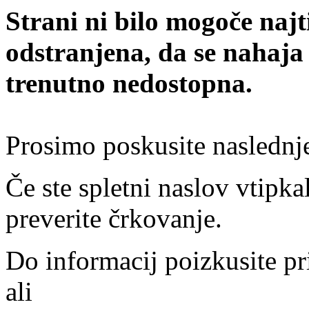
Strani ni bilo mogoče najt
odstranjena, da se nahaja
trenutno nedostopna.
Prosimo poskusite naslednj
Če ste spletni naslov vtipkal
preverite črkovanje.
Do informacij poizkusite pr
ali