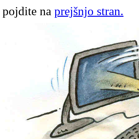
pojdite na
prejšnjo stran.