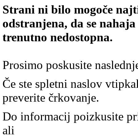
Strani ni bilo mogoče najt
odstranjena, da se nahaja
trenutno nedostopna.
Prosimo poskusite naslednj
Če ste spletni naslov vtipkal
preverite črkovanje.
Do informacij poizkusite pr
ali