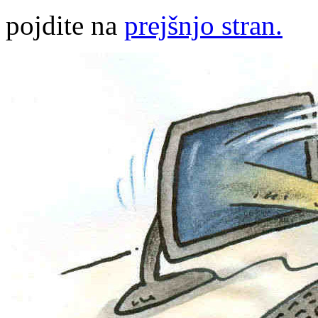
pojdite na
prejšnjo stran.