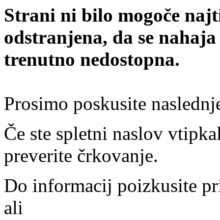
Strani ni bilo mogoče najt
odstranjena, da se nahaja
trenutno nedostopna.
Prosimo poskusite naslednj
Če ste spletni naslov vtipkal
preverite črkovanje.
Do informacij poizkusite pr
ali