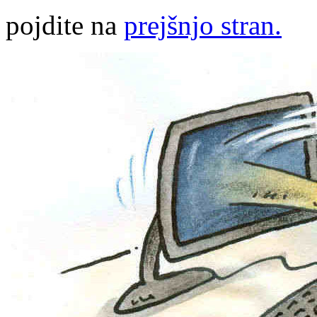
pojdite na
prejšnjo stran.