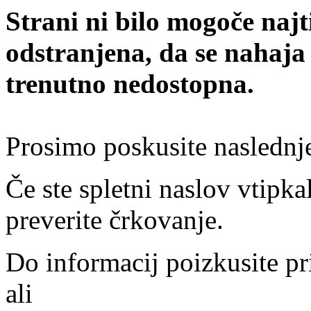
Strani ni bilo mogoče najt
odstranjena, da se nahaja
trenutno nedostopna.
Prosimo poskusite naslednj
Če ste spletni naslov vtipkal
preverite črkovanje.
Do informacij poizkusite pr
ali