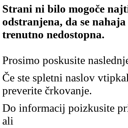
Strani ni bilo mogoče najt
odstranjena, da se nahaja
trenutno nedostopna.
Prosimo poskusite naslednj
Če ste spletni naslov vtipkal
preverite črkovanje.
Do informacij poizkusite pr
ali