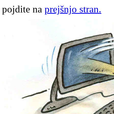
pojdite na
prejšnjo stran.