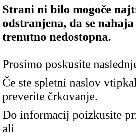
Strani ni bilo mogoče najt
odstranjena, da se nahaja
trenutno nedostopna.
Prosimo poskusite naslednj
Če ste spletni naslov vtipkal
preverite črkovanje.
Do informacij poizkusite pr
ali