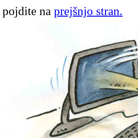
pojdite na
prejšnjo stran.