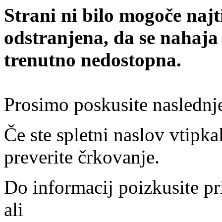
Strani ni bilo mogoče najt
odstranjena, da se nahaja
trenutno nedostopna.
Prosimo poskusite naslednj
Če ste spletni naslov vtipkal
preverite črkovanje.
Do informacij poizkusite pr
ali