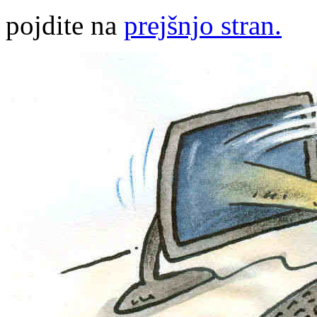
pojdite na
prejšnjo stran.