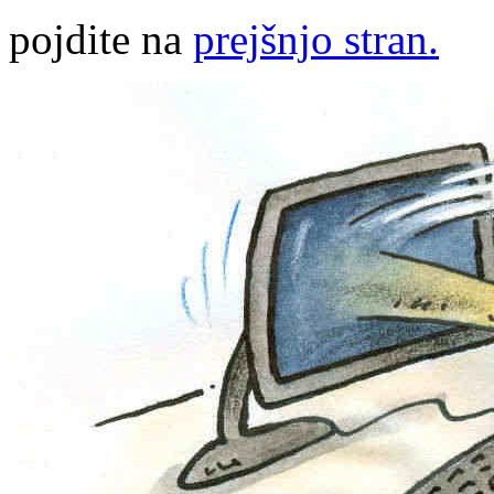
pojdite na
prejšnjo stran.