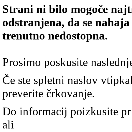
Strani ni bilo mogoče najt
odstranjena, da se nahaja
trenutno nedostopna.
Prosimo poskusite naslednj
Če ste spletni naslov vtipkal
preverite črkovanje.
Do informacij poizkusite pr
ali