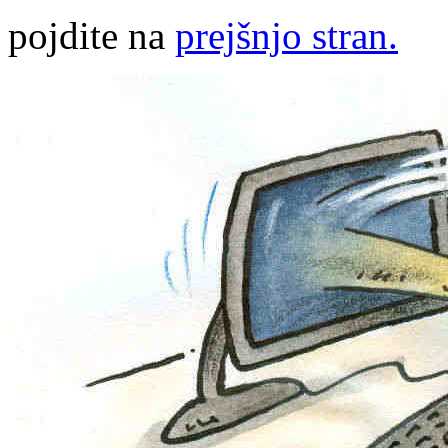
pojdite na
prejšnjo stran.