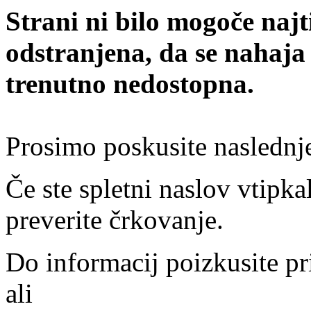
Strani ni bilo mogoče najt
odstranjena, da se nahaja
trenutno nedostopna.
Prosimo poskusite naslednj
Če ste spletni naslov vtipkal
preverite črkovanje.
Do informacij poizkusite pr
ali