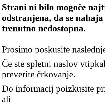
Strani ni bilo mogoče najt
odstranjena, da se nahaja
trenutno nedostopna.
Prosimo poskusite naslednj
Če ste spletni naslov vtipkal
preverite črkovanje.
Do informacij poizkusite pr
ali