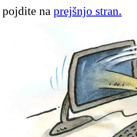
pojdite na
prejšnjo stran.