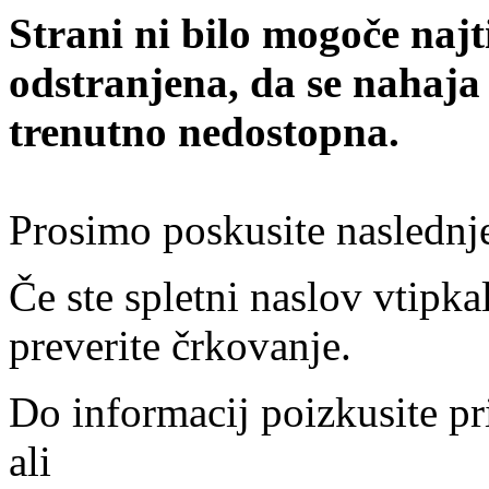
Strani ni bilo mogoče najt
odstranjena, da se nahaja
trenutno nedostopna.
Prosimo poskusite naslednj
Če ste spletni naslov vtipkal
preverite črkovanje.
Do informacij poizkusite pr
ali