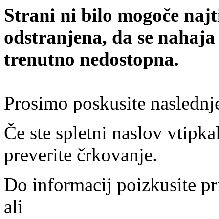
Strani ni bilo mogoče najt
odstranjena, da se nahaja
trenutno nedostopna.
Prosimo poskusite naslednj
Če ste spletni naslov vtipkal
preverite črkovanje.
Do informacij poizkusite pr
ali