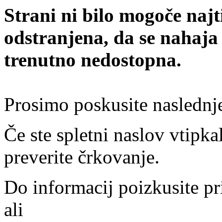
Strani ni bilo mogoče najt
odstranjena, da se nahaja
trenutno nedostopna.
Prosimo poskusite naslednj
Če ste spletni naslov vtipkal
preverite črkovanje.
Do informacij poizkusite pr
ali