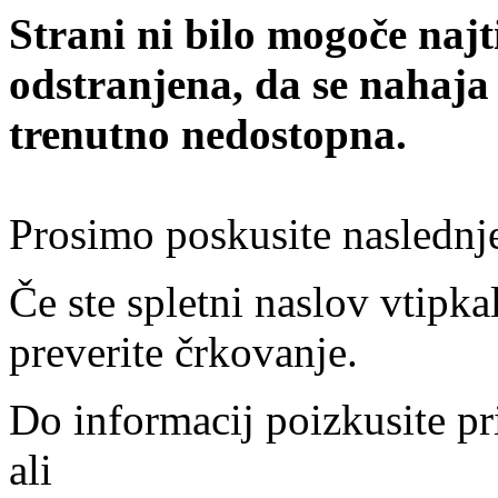
Strani ni bilo mogoče najt
odstranjena, da se nahaja
trenutno nedostopna.
Prosimo poskusite naslednj
Če ste spletni naslov vtipkal
preverite črkovanje.
Do informacij poizkusite pr
ali