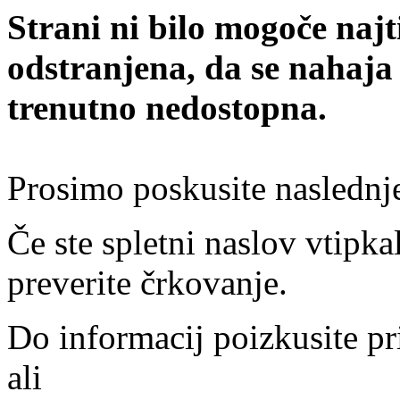
Strani ni bilo mogoče najt
odstranjena, da se nahaja
trenutno nedostopna.
Prosimo poskusite naslednj
Če ste spletni naslov vtipkal
preverite črkovanje.
Do informacij poizkusite pr
ali