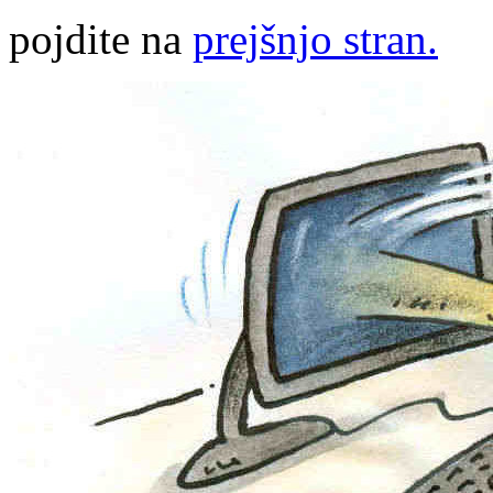
pojdite na
prejšnjo stran.