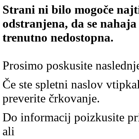
Strani ni bilo mogoče najt
odstranjena, da se nahaja
trenutno nedostopna.
Prosimo poskusite naslednj
Če ste spletni naslov vtipkal
preverite črkovanje.
Do informacij poizkusite pr
ali