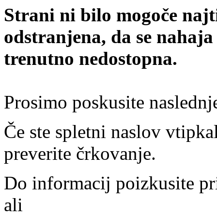
Strani ni bilo mogoče najt
odstranjena, da se nahaja
trenutno nedostopna.
Prosimo poskusite naslednj
Če ste spletni naslov vtipkal
preverite črkovanje.
Do informacij poizkusite pr
ali