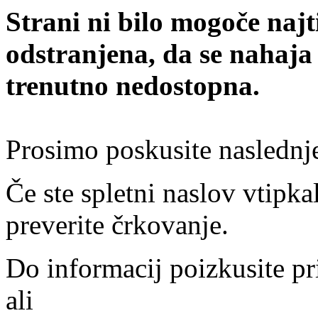
Strani ni bilo mogoče najt
odstranjena, da se nahaja
trenutno nedostopna.
Prosimo poskusite naslednj
Če ste spletni naslov vtipkal
preverite črkovanje.
Do informacij poizkusite pr
ali