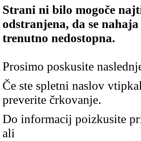
Strani ni bilo mogoče najt
odstranjena, da se nahaja
trenutno nedostopna.
Prosimo poskusite naslednj
Če ste spletni naslov vtipkal
preverite črkovanje.
Do informacij poizkusite pr
ali