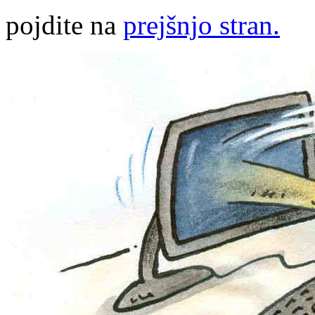
pojdite na
prejšnjo stran.