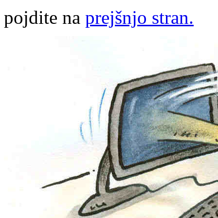
pojdite na
prejšnjo stran.