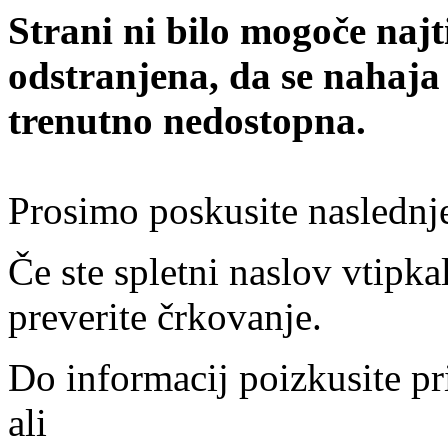
Strani ni bilo mogoče najt
odstranjena, da se nahaja
trenutno nedostopna.
Prosimo poskusite naslednj
Če ste spletni naslov vtipkal
preverite črkovanje.
Do informacij poizkusite pr
ali