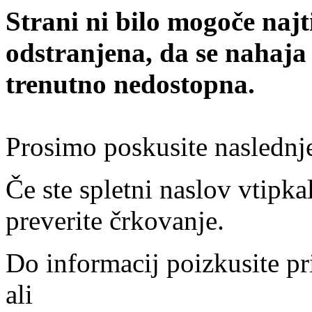
Strani ni bilo mogoče najt
odstranjena, da se nahaja
trenutno nedostopna.
Prosimo poskusite naslednj
Če ste spletni naslov vtipkal
preverite črkovanje.
Do informacij poizkusite pr
ali