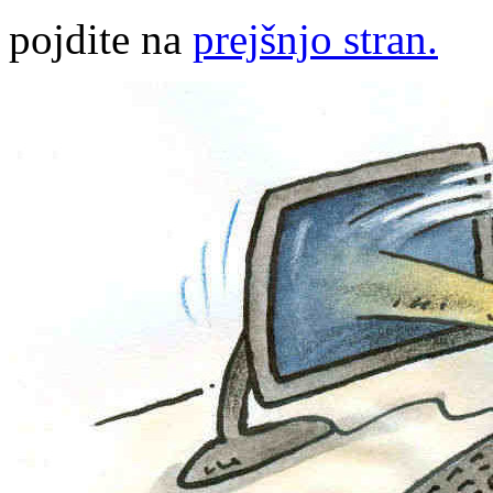
pojdite na
prejšnjo stran.