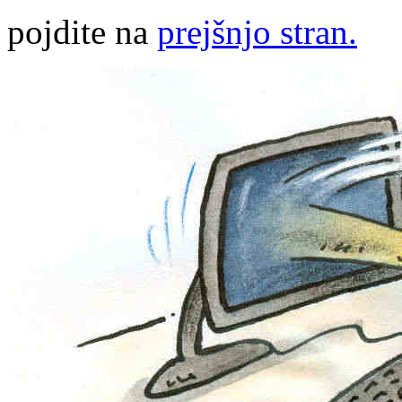
pojdite na
prejšnjo stran.