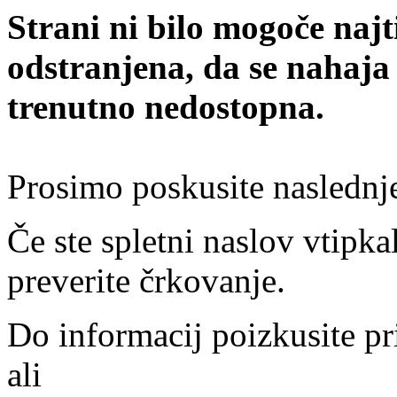
Strani ni bilo mogoče najt
odstranjena, da se nahaja
trenutno nedostopna.
Prosimo poskusite naslednj
Če ste spletni naslov vtipkal
preverite črkovanje.
Do informacij poizkusite pr
ali