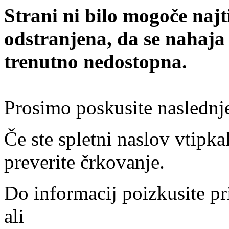
Strani ni bilo mogoče najt
odstranjena, da se nahaja
trenutno nedostopna.
Prosimo poskusite naslednj
Če ste spletni naslov vtipkal
preverite črkovanje.
Do informacij poizkusite pr
ali