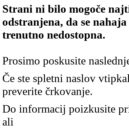
Strani ni bilo mogoče najt
odstranjena, da se nahaja
trenutno nedostopna.
Prosimo poskusite naslednj
Če ste spletni naslov vtipkal
preverite črkovanje.
Do informacij poizkusite pr
ali