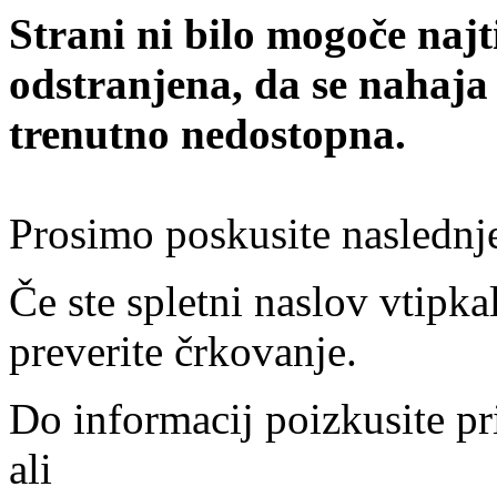
Strani ni bilo mogoče najt
odstranjena, da se nahaja
trenutno nedostopna.
Prosimo poskusite naslednj
Če ste spletni naslov vtipkal
preverite črkovanje.
Do informacij poizkusite pr
ali