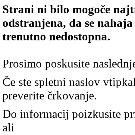
Strani ni bilo mogoče najt
odstranjena, da se nahaja
trenutno nedostopna.
Prosimo poskusite naslednj
Če ste spletni naslov vtipkal
preverite črkovanje.
Do informacij poizkusite pr
ali