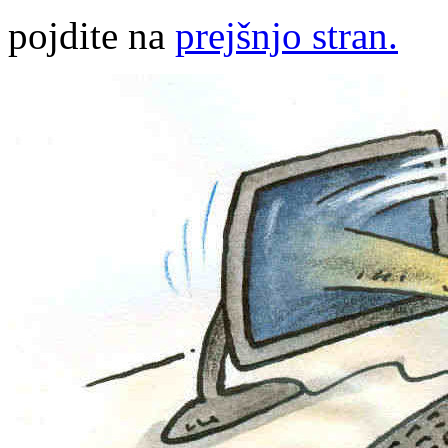
pojdite na
prejšnjo stran.