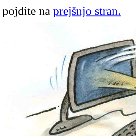
pojdite na
prejšnjo stran.