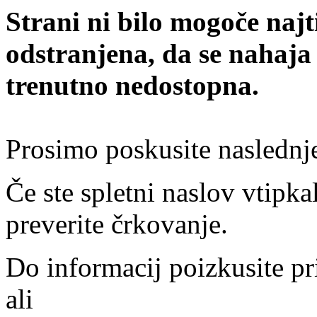
Strani ni bilo mogoče najt
odstranjena, da se nahaja
trenutno nedostopna.
Prosimo poskusite naslednj
Če ste spletni naslov vtipkal
preverite črkovanje.
Do informacij poizkusite pr
ali