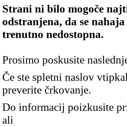
Strani ni bilo mogoče najt
odstranjena, da se nahaja
trenutno nedostopna.
Prosimo poskusite naslednj
Če ste spletni naslov vtipkal
preverite črkovanje.
Do informacij poizkusite pr
ali