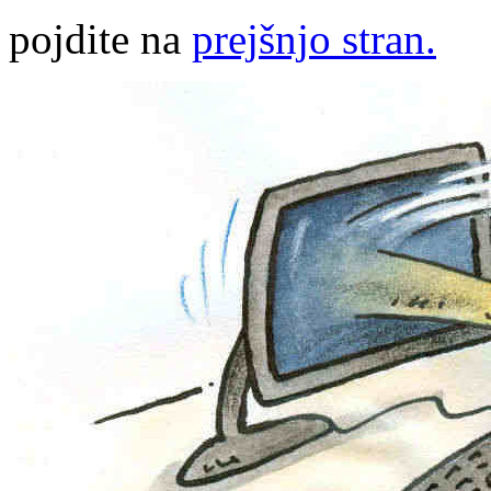
pojdite na
prejšnjo stran.