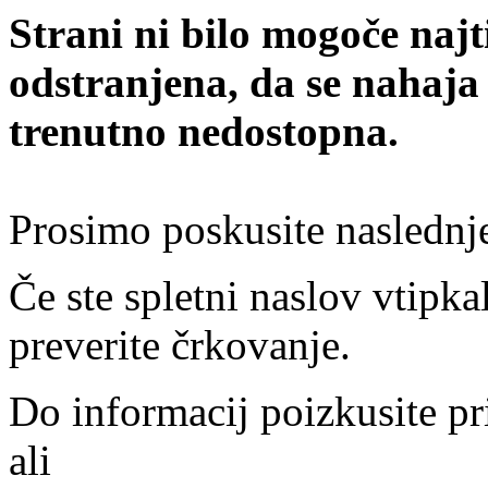
Strani ni bilo mogoče najt
odstranjena, da se nahaja
trenutno nedostopna.
Prosimo poskusite naslednj
Če ste spletni naslov vtipkal
preverite črkovanje.
Do informacij poizkusite pr
ali