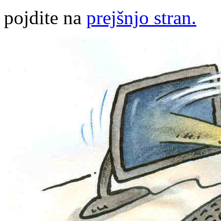
pojdite na
prejšnjo stran.