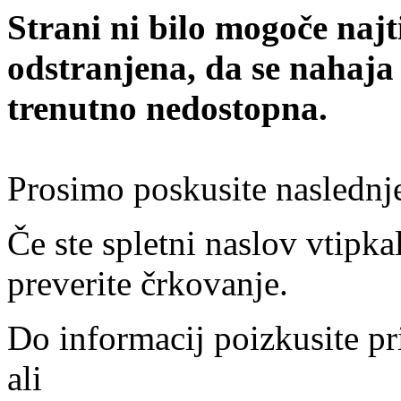
Strani ni bilo mogoče najt
odstranjena, da se nahaja
trenutno nedostopna.
Prosimo poskusite naslednj
Če ste spletni naslov vtipkal
preverite črkovanje.
Do informacij poizkusite pr
ali