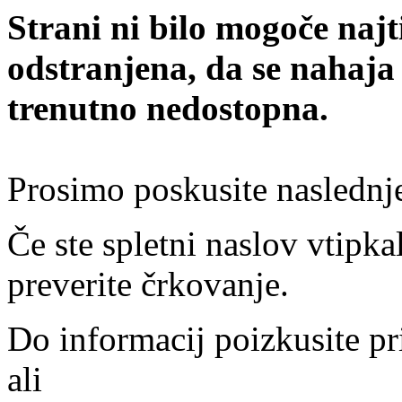
Strani ni bilo mogoče najt
odstranjena, da se nahaja
trenutno nedostopna.
Prosimo poskusite naslednj
Če ste spletni naslov vtipkal
preverite črkovanje.
Do informacij poizkusite pr
ali