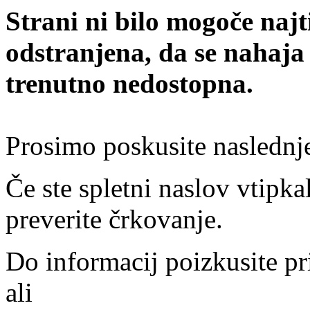
Strani ni bilo mogoče najt
odstranjena, da se nahaja
trenutno nedostopna.
Prosimo poskusite naslednj
Če ste spletni naslov vtipkal
preverite črkovanje.
Do informacij poizkusite pr
ali