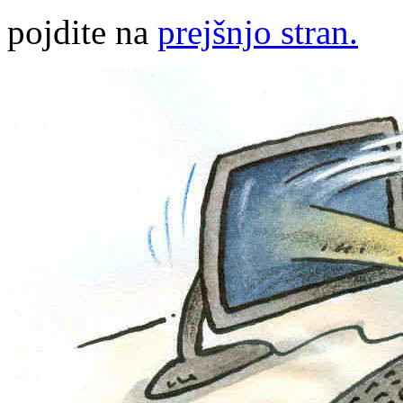
pojdite na
prejšnjo stran.