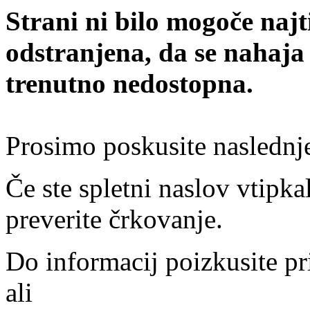
Strani ni bilo mogoče najt
odstranjena, da se nahaja
trenutno nedostopna.
Prosimo poskusite naslednj
Če ste spletni naslov vtipkal
preverite črkovanje.
Do informacij poizkusite pr
ali