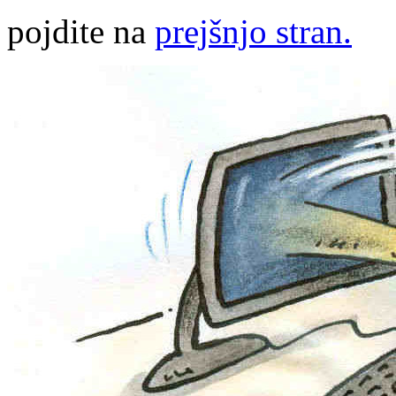
pojdite na
prejšnjo stran.