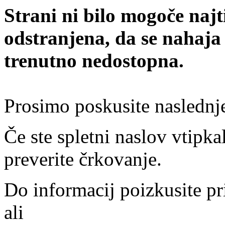
Strani ni bilo mogoče najt
odstranjena, da se nahaja
trenutno nedostopna.
Prosimo poskusite naslednj
Če ste spletni naslov vtipkal
preverite črkovanje.
Do informacij poizkusite pr
ali