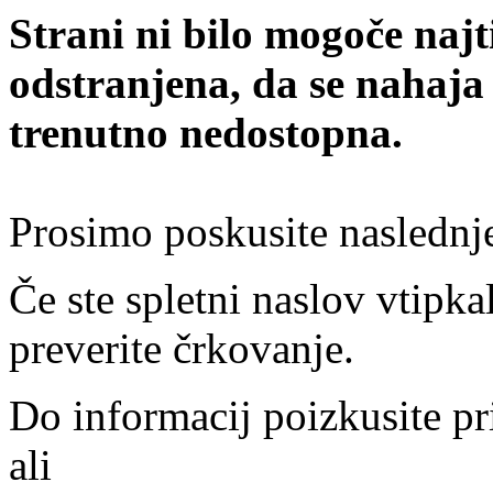
Strani ni bilo mogoče najt
odstranjena, da se nahaja
trenutno nedostopna.
Prosimo poskusite naslednj
Če ste spletni naslov vtipkal
preverite črkovanje.
Do informacij poizkusite pr
ali