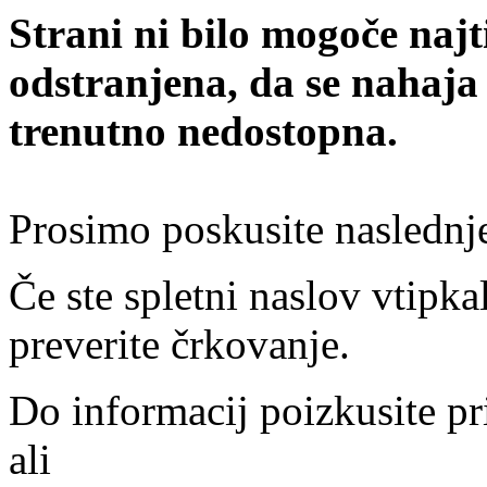
Strani ni bilo mogoče najt
odstranjena, da se nahaja
trenutno nedostopna.
Prosimo poskusite naslednj
Če ste spletni naslov vtipkal
preverite črkovanje.
Do informacij poizkusite pr
ali