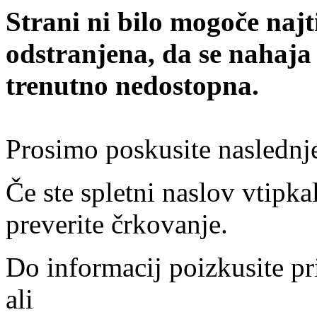
Strani ni bilo mogoče najt
odstranjena, da se nahaja
trenutno nedostopna.
Prosimo poskusite naslednj
Če ste spletni naslov vtipkal
preverite črkovanje.
Do informacij poizkusite pr
ali