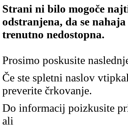
Strani ni bilo mogoče najt
odstranjena, da se nahaja
trenutno nedostopna.
Prosimo poskusite naslednj
Če ste spletni naslov vtipkal
preverite črkovanje.
Do informacij poizkusite pr
ali