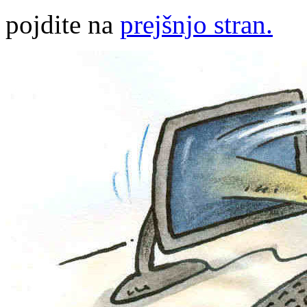
pojdite na
prejšnjo stran.