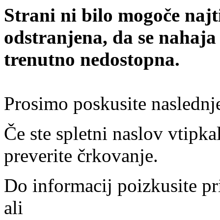
Strani ni bilo mogoče najt
odstranjena, da se nahaja
trenutno nedostopna.
Prosimo poskusite naslednj
Če ste spletni naslov vtipkal
preverite črkovanje.
Do informacij poizkusite pr
ali