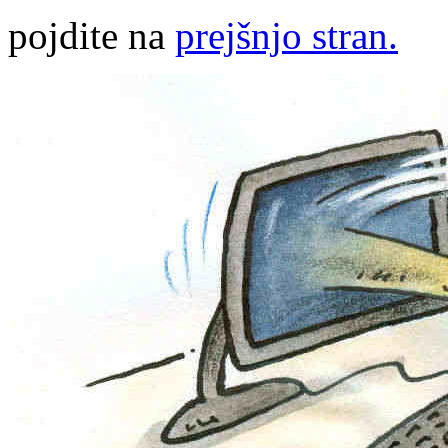
pojdite na
prejšnjo stran.