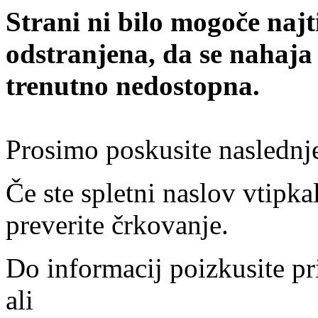
Strani ni bilo mogoče najt
odstranjena, da se nahaja
trenutno nedostopna.
Prosimo poskusite naslednj
Če ste spletni naslov vtipkal
preverite črkovanje.
Do informacij poizkusite pr
ali