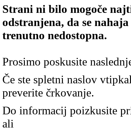
Strani ni bilo mogoče najt
odstranjena, da se nahaja
trenutno nedostopna.
Prosimo poskusite naslednj
Če ste spletni naslov vtipkal
preverite črkovanje.
Do informacij poizkusite pr
ali