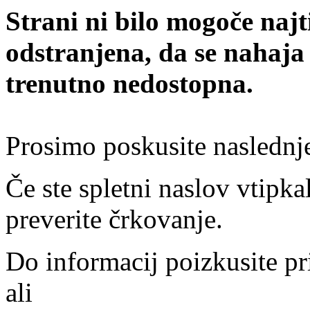
Strani ni bilo mogoče najt
odstranjena, da se nahaja
trenutno nedostopna.
Prosimo poskusite naslednj
Če ste spletni naslov vtipkal
preverite črkovanje.
Do informacij poizkusite pr
ali