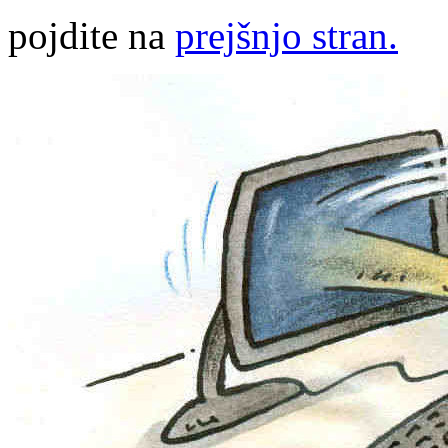
pojdite na
prejšnjo stran.