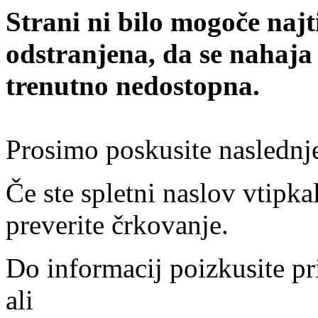
Strani ni bilo mogoče najt
odstranjena, da se nahaja
trenutno nedostopna.
Prosimo poskusite naslednj
Če ste spletni naslov vtipkal
preverite črkovanje.
Do informacij poizkusite pr
ali