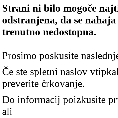
Strani ni bilo mogoče najt
odstranjena, da se nahaja
trenutno nedostopna.
Prosimo poskusite naslednj
Če ste spletni naslov vtipkal
preverite črkovanje.
Do informacij poizkusite pr
ali