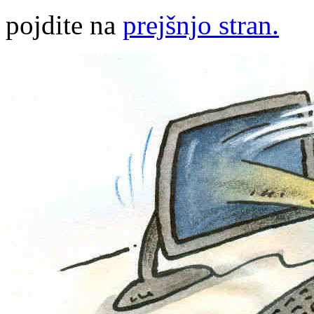
pojdite na
prejšnjo stran.