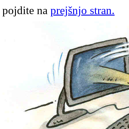
pojdite na
prejšnjo stran.