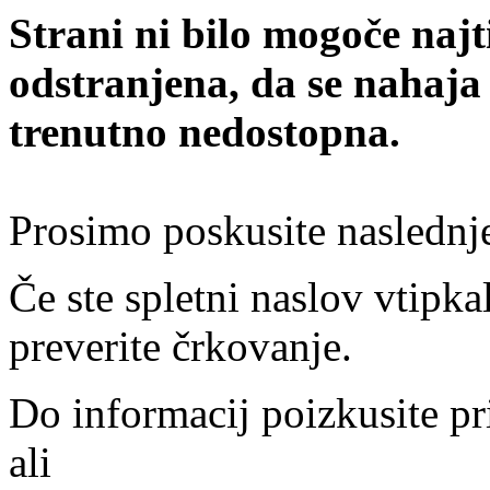
Strani ni bilo mogoče najt
odstranjena, da se nahaja
trenutno nedostopna.
Prosimo poskusite naslednj
Če ste spletni naslov vtipkal
preverite črkovanje.
Do informacij poizkusite pr
ali