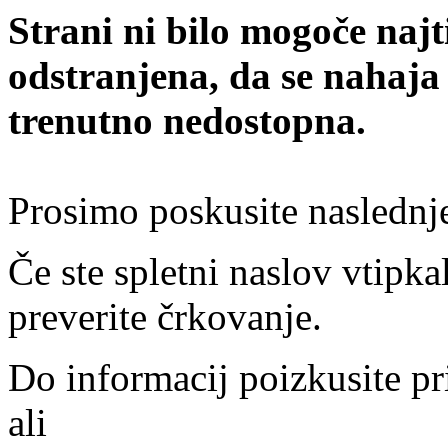
Strani ni bilo mogoče najt
odstranjena, da se nahaja
trenutno nedostopna.
Prosimo poskusite naslednj
Če ste spletni naslov vtipkal
preverite črkovanje.
Do informacij poizkusite pr
ali