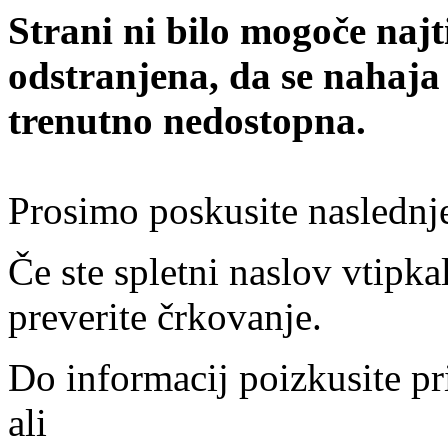
Strani ni bilo mogoče najt
odstranjena, da se nahaja
trenutno nedostopna.
Prosimo poskusite naslednj
Če ste spletni naslov vtipkal
preverite črkovanje.
Do informacij poizkusite pr
ali