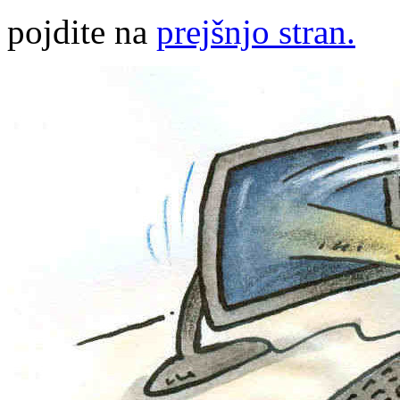
pojdite na
prejšnjo stran.