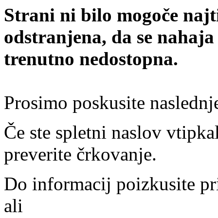
Strani ni bilo mogoče najt
odstranjena, da se nahaja
trenutno nedostopna.
Prosimo poskusite naslednj
Če ste spletni naslov vtipkal
preverite črkovanje.
Do informacij poizkusite pr
ali