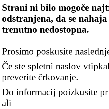
Strani ni bilo mogoče najt
odstranjena, da se nahaja
trenutno nedostopna.
Prosimo poskusite naslednj
Če ste spletni naslov vtipkal
preverite črkovanje.
Do informacij poizkusite pr
ali