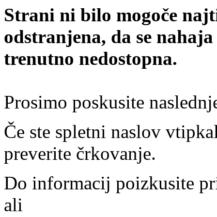
Strani ni bilo mogoče najt
odstranjena, da se nahaja
trenutno nedostopna.
Prosimo poskusite naslednj
Če ste spletni naslov vtipkal
preverite črkovanje.
Do informacij poizkusite pr
ali